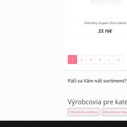
Dámsky župan Gina black
33.16€
1
2
3
4
»
»|
Páči sa Vám náš sortiment?
Výrobcovia pre kat
Oblečenie Adidas
Oblečenie Nik