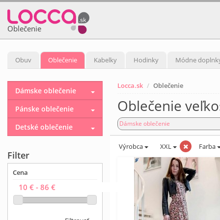
Oblečenie
Obuv
Oblečenie
Kabelky
Hodinky
Módne doplnk
Locca.sk
Oblečenie
Dámske oblečenie
Oblečenie veľko
Pánske oblečenie
Dámske oblečenie
Detské oblečenie
Výrobca
XXL
Farba
Filter
Cena