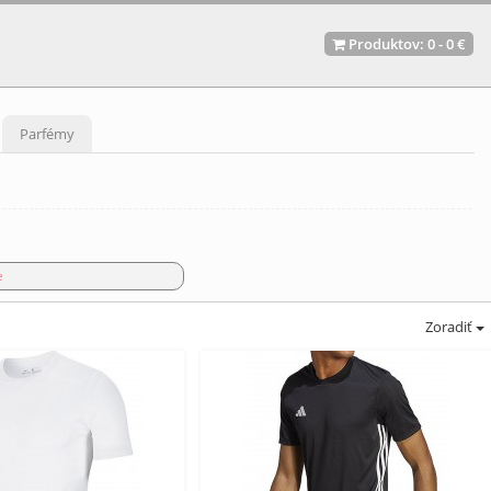
Produktov:
0
-
0 €
Parfémy
e
Zoradiť