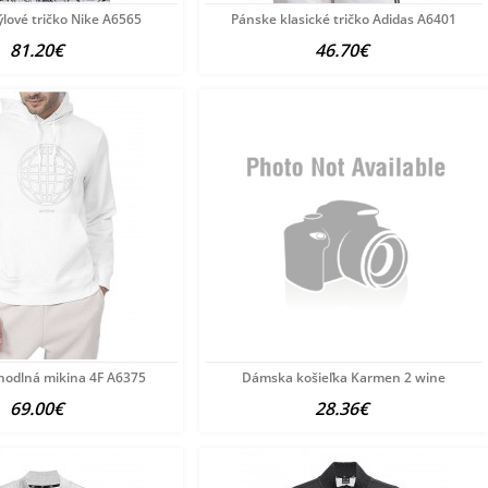
ýlové tričko Nike A6565
Pánske klasické tričko Adidas A6401
81.20€
46.70€
hodlná mikina 4F A6375
Dámska košieľka Karmen 2 wine
69.00€
28.36€