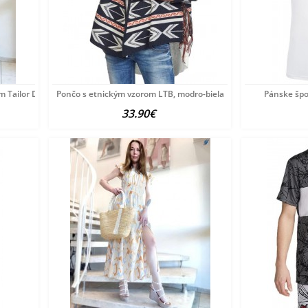
m Tailor Denim, viacfarebné
Pončo s etnickým vzorom LTB, modro-biela
Pánske špo
33.90€