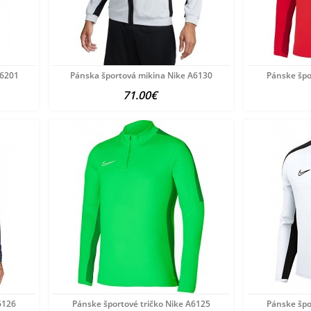
A6201
Pánska športová mikina Nike A6130
Pánske špo
71.00€
6126
Pánske športové tričko Nike A6125
Pánske špo