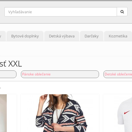
y
Bytové doplnky
Detská výbava
Darčeky
Kozmetika
sť XXL
Pánske oblečenie
Detské oblečeni