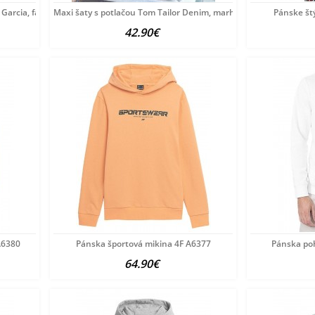
 Garcia, farebné
Maxi šaty s potlačou Tom Tailor Denim, marhuľovo-modrá
Pánske št
42.90€
A6380
Pánska športová mikina 4F A6377
Pánska po
64.90€