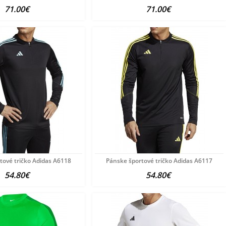
71.00€
71.00€
tové tričko Adidas A6118
Pánske športové tričko Adidas A6117
54.80€
54.80€