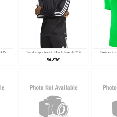
6115
Pánske športové tričko Adidas A6114
Pánske špo
56.80€