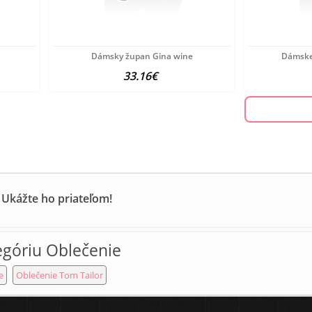
Dámsky župan Gina wine
Dámske
33.16€
 Ukážte ho priateľom!
egóriu Oblečenie
e
Oblečenie Tom Tailor