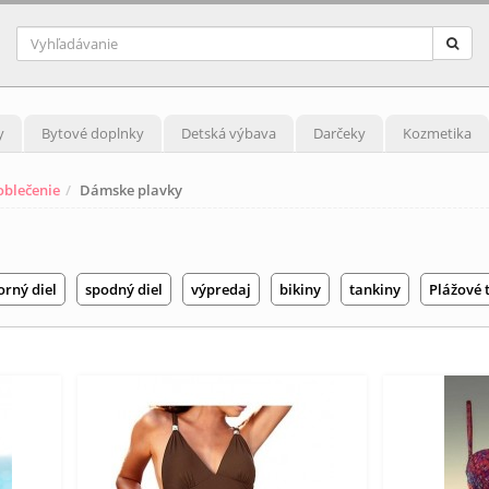
y
Bytové doplnky
Detská výbava
Darčeky
Kozmetika
blečenie
Dámske plavky
orný diel
spodný diel
výpredaj
bikiny
tankiny
Plážové 