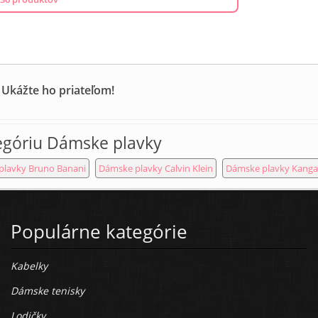
 Ukážte ho priateľom!
egóriu Dámske plavky
plavky Bruno Banani
Dámske plavky Calvin Klein
Dámske plavky Kanga
Populárne kategórie
Kabelky
Dámske tenisky
Lodičky