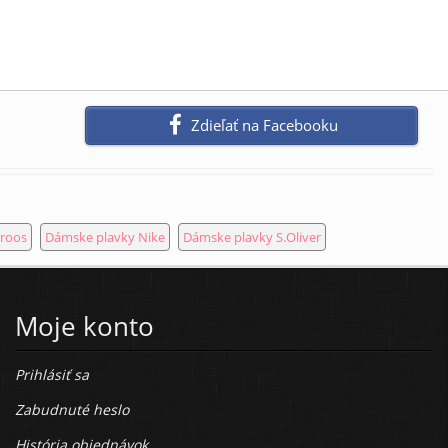
Zdieľať na Facebooku
roos
Dámske plavky Nike
Dámske plavky S.Oliver
Moje konto
Prihlásiť sa
Zabudnuté heslo
História objednávok