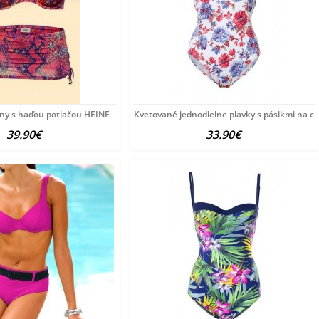
iny s haďou potlačou HEINE
Kvetované jednodielne plavky s pásikmi na c
39.90€
33.90€