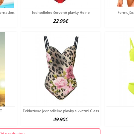
ernational
Jednodielne červené plavky Heine
Formujúc
22.90€
RT
Exkluzívne jednodielne plavky s kvetmi Class International
49.90€
 36 produktov