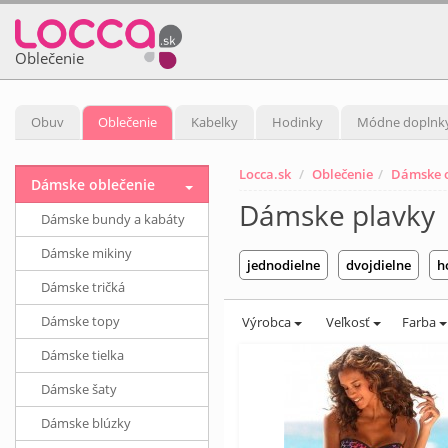
Oblečenie
Obuv
Oblečenie
Kabelky
Hodinky
Módne doplnk
Locca.sk
Oblečenie
Dámske o
Dámske oblečenie
Dámske plavky
Dámske bundy a kabáty
Dámske mikiny
jednodielne
dvojdielne
h
Dámske tričká
Dámske topy
Výrobca
Veľkosť
Farba
Dámske tielka
Dámske šaty
Dámske blúzky