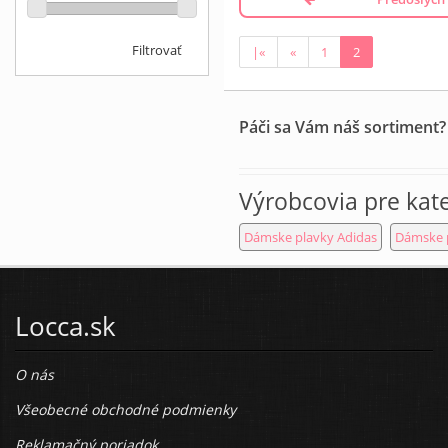
Filtrovať
|«
«
1
2
Páči sa Vám náš sortiment?
Výrobcovia pre kat
Dámske plavky Adidas
Dámske 
Locca.sk
O nás
Všeobecné obchodné podmienky
Reklamačný poriadok