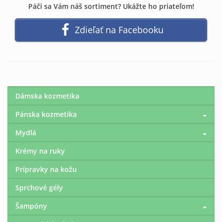
Páči sa Vám náš sortiment? Ukážte ho priateľom!
Zdieľať na Facebooku
Dámska kozmetika
Pánska kozmetika
Mydlá
Krémy na ruky
Prípravky na kožu
Sprchové gély
Šampóny