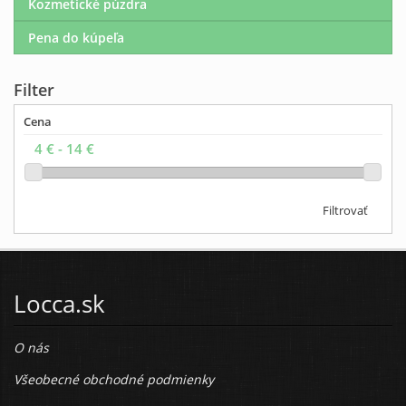
Kozmetické púzdra
Pena do kúpeľa
Filter
Cena
Filtrovať
Locca.sk
O nás
Všeobecné obchodné podmienky