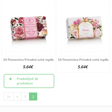
SA Firorentino Prírodné tuhé mydlo Záhrada ruží 250
SA Firorentino Prírodné tuhé mydlo 
5.64€
5.64€
Predošlých 36
produktov
|«
«
1
2