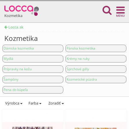
Kozmetika
MENU
Locca.sk
Kozmetika
Dámska kozmetika
Pánska kozmetika
Mydlá
Krémy na ruky
Prípravky na kožu
Sprchové gély
Šampóny
Kozmetické púzdra
Pena do kúpeľa
Výrobca
Farba
Zoradiť