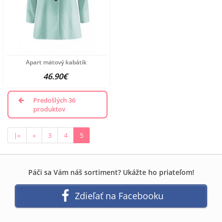
Apart mätový kabátik
46.90€
Predošlých 36
produktov
|«
«
3
4
5
Páči sa Vám náš sortiment? Ukážte ho priateľom!
Zdieľať na Facebooku