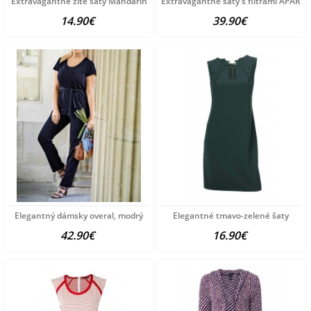
Extravagantné žlté šaty Mandarin
Extravagantné šaty s flitrami APART
14.90€
39.90€
Elegantný dámsky overal, modrý
Elegantné tmavo-zelené šaty
42.90€
16.90€