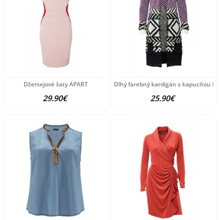
Džersejové šaty APART
Dlhý farebný kardigán s kapucňou He
29.90€
25.90€