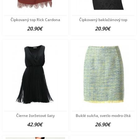
Čipkovaný top Rick Cardona
Čipkovaný baklažánový top
20.90€
20.90€
Čierne žoržetové šaty
Buklé sukňa, svetlo modro-žltá
42.90€
26.90€