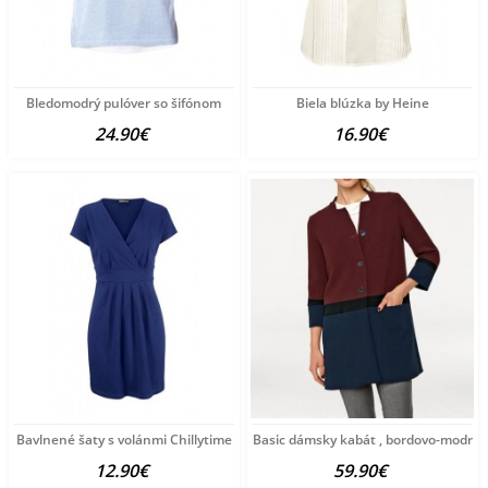
Bledomodrý pulóver so šifónom
Biela blúzka by Heine
24.90€
16.90€
Bavlnené šaty s volánmi Chillytime
Basic dámsky kabát , bordovo-modrý
12.90€
59.90€