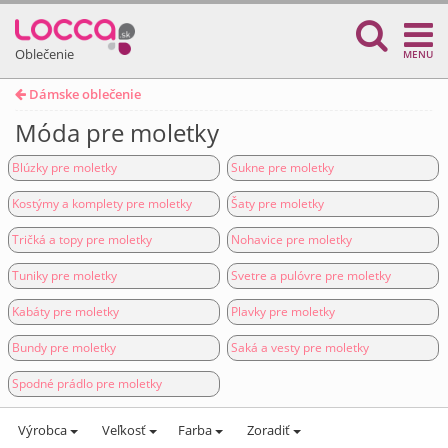
Oblečenie
MENU
Dámske oblečenie
Móda pre moletky
Blúzky pre moletky
Sukne pre moletky
Kostýmy a komplety pre moletky
Šaty pre moletky
Tričká a topy pre moletky
Nohavice pre moletky
Tuniky pre moletky
Svetre a pulóvre pre moletky
Kabáty pre moletky
Plavky pre moletky
Bundy pre moletky
Saká a vesty pre moletky
Spodné prádlo pre moletky
Výrobca
Veľkosť
Farba
Zoradiť