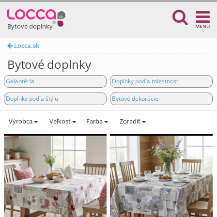
Bytové doplnky
MENU
Locca.sk
Bytové doplnky
Galantéria
Doplnky podľa miestnosti
Doplnky podľa štýlu
Bytové dekorácie
Výrobca
Veľkosť
Farba
Zoradiť