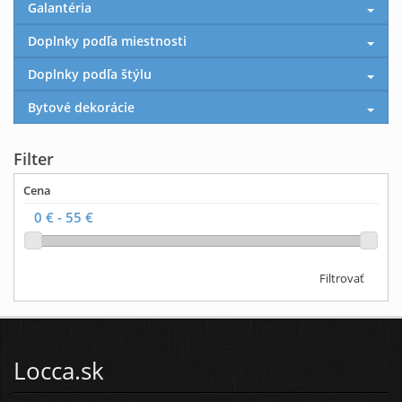
Galantéria
Doplnky podľa miestnosti
Doplnky podľa štýlu
Bytové dekorácie
Filter
Cena
Filtrovať
Locca.sk