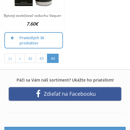
Bytový osviežovač vzduchu Vaquer INTENSE 60 ml
7.60€
Predošlých 36
produktov
|«
«
42
43
44
Páči sa Vám náš sortiment? Ukážte ho priateľom!
Zdieľať na Facebooku