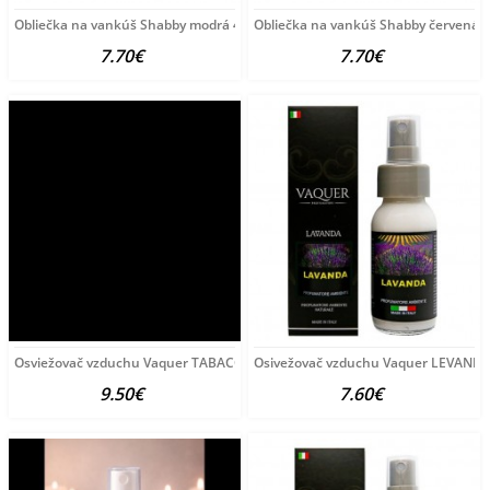
Obliečka na vankúš Shabby modrá 40x40 cm Made in Italy,
Obliečka na vankúš Shabby červená 
7.70€
7.70€
Osviežovač vzduchu Vaquer TABACCO AMBRA 60 ml
Osivežovač vzduchu Vaquer LEVANDU
9.50€
7.60€