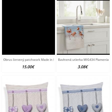
Obrus červený patchwork Made in Italy, 90 x 90 cm
Bavlnená utierka MIG434 Plameniak M
15.00€
3.08€