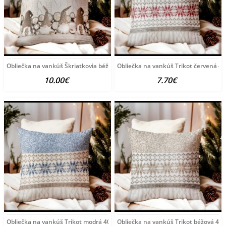
Obliečka na vankúš Škriatkovia béžová 40x40 cm Made
Obliečka na vankúš Trikot červená 4
10.00€
7.70€
Obliečka na vankúš Trikot modrá 40x40 cm Made in Italy,
Obliečka na vankúš Trikot béžová 40