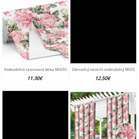
Vodeodolná vzorovaná látka MIGD282, šírka 160 cm Viacfarebná
Záhradný vankúš vodeodolný MIGD28
11.30€
12.50€