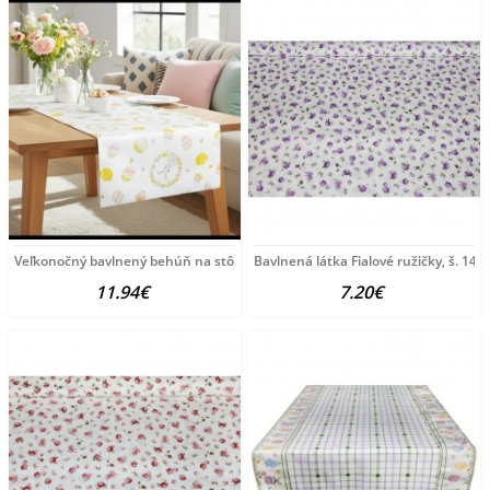
Veľkonočný bavlnený behúň na stôl Zajačik a vajíčka
Bavlnená látka Fialové ružičky, š. 140
11.94€
7.20€