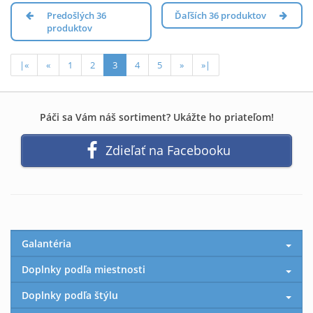
Predošlých 36
Ďaľších 36 produktov
produktov
|«
«
1
2
3
4
5
»
»|
Páči sa Vám náš sortiment? Ukážte ho priateľom!
Zdieľať na Facebooku
Galantéria
Doplnky podľa miestnosti
Doplnky podľa štýlu