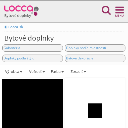
Bytové doplnky
MENU
Locca.sk
Bytové doplnky
Galantéria
Doplnky podľa miestnosti
Doplnky podľa štýlu
Bytové dekorácie
Výrobca
Veľkosť
Farba
Zoradiť