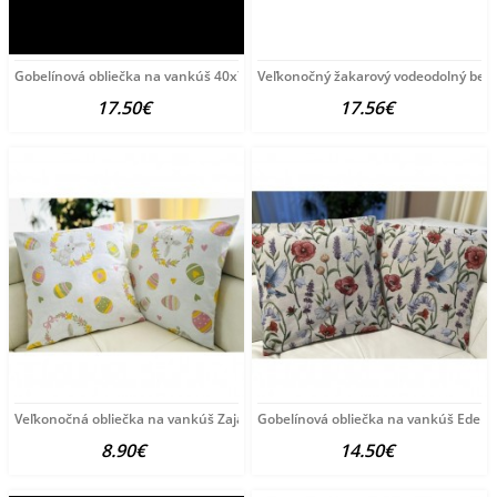
Gobelínová obliečka na vankúš 40x70 cm Eden 1353 Viacfarebná
Veľkonočný žakarový vodeodolný beh
17.50€
17.56€
Veľkonočná obliečka na vankúš Zajačik a vajíčka
Gobelínová obliečka na vankúš Eden 
8.90€
14.50€