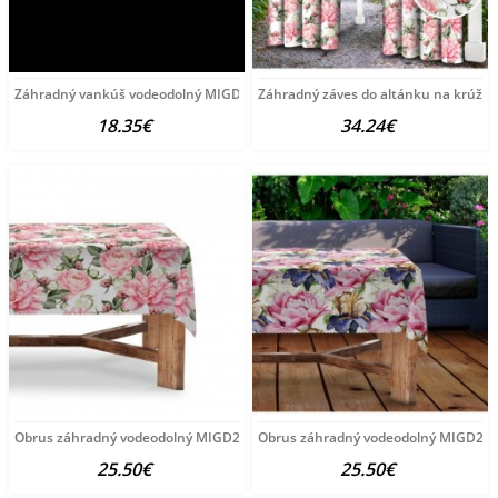
Záhradný vankúš vodeodolný MIGD282 50x70 cm 50x70 cm
Záhradný záves do altánku na krúž
18.35€
34.24€
Obrus záhradný vodeodolný MIGD282 kvety 120x160 cm Viacfarebná
Obrus záhradný vodeodolný MIGD280
25.50€
25.50€