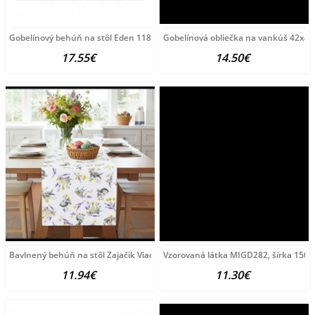
Gobelínový behúň na stôl Eden 1182 Viacfarebná 45x140
Gobelínová obliečka na vankúš 42x42
17.55€
14.50€
Bavlnený behúň na stôl Zajačik Viacfarebná 40x100
Vzorovaná látka MIGD282, šírka 150 
11.94€
11.30€