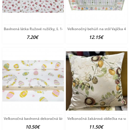
Bavlnená látka Ružové ružičky, š. 140 cm Ružová
Veľkonočný behúň na stôl Vajíčka 45
7.20€
12.15€
Veľkonočná bavlnená dekoračná látka Zajačik, š.
Veľkonočná žakárová obliečka na va
10.50€
11.50€