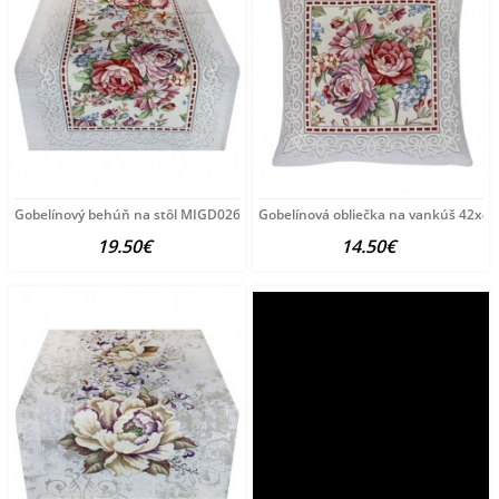
Gobelínový behúň na stôl MIGD026 Viacfarebná 45x140
Gobelínová obliečka na vankúš 42x4
19.50€
14.50€