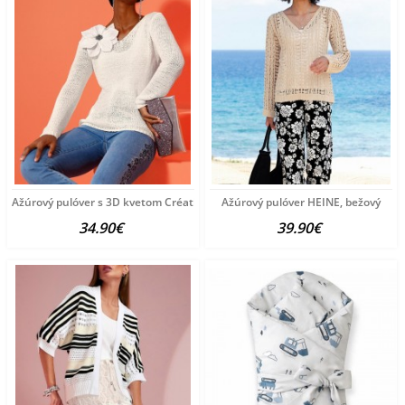
Ažúrový pulóver s 3D kvetom Création L, biely
Ažúrový pulóver HEINE, bežový
34.90€
39.90€