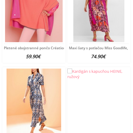
Pletené obojstranné pončo Création L Premium, ružovo-koralové
Maxi šaty s potlačou Miss Goodlife, r
59.90€
74.90€