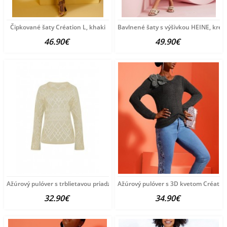
Čipkované šaty Création L, khaki
Bavlnené šaty s výšivkou HEINE, kré
46.90€
49.90€
Ažúrový pulóver s trblietavou priadzou HEINE, pieskový
Ažúrový pulóver s 3D kvetom Création
32.90€
34.90€