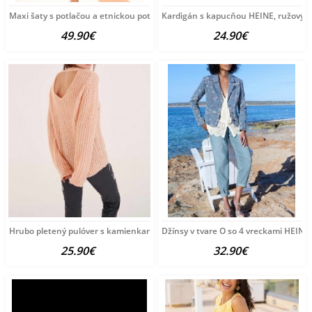
Maxi šaty s potlačou a etnickou potlačou HEINE, viacfarebné
Kardigán s kapucňou HEINE, ružový
49.90€
24.90€
Hrubo pletený pulóver s kamienkami HEINE, ružový
Džínsy v tvare O so 4 vreckami HEINE
25.90€
32.90€