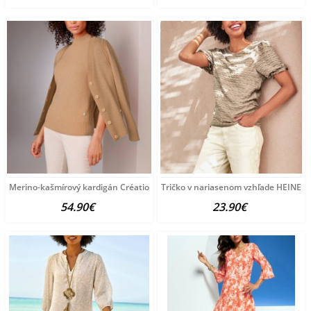
Merino-kašmírový kardigán Création L Premium, hnedá-melanž
Tričko v nariasenom vzhľade HEINE, s
54.90€
23.90€