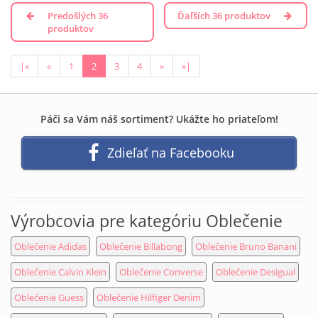
Predošlých 36
Ďaľších 36 produktov
produktov
|«
«
1
2
3
4
»
»|
Páči sa Vám náš sortiment? Ukážte ho priateľom!
Zdieľať na Facebooku
Výrobcovia pre kategóriu Oblečenie
Oblečenie Adidas
Oblečenie Billabong
Oblečenie Bruno Banani
Oblečenie Calvin Klein
Oblečenie Converse
Oblečenie Desigual
Oblečenie Guess
Oblečenie Hilfiger Denim