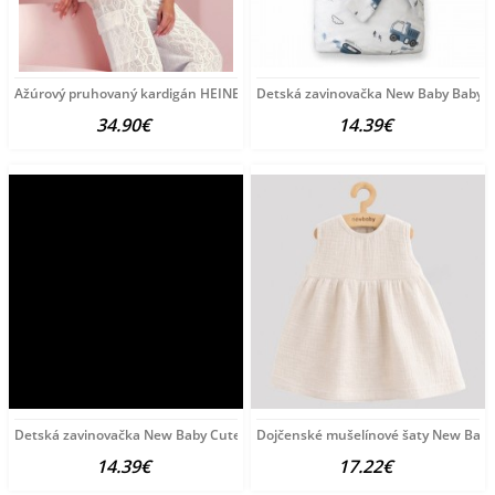
Ažúrový pruhovaný kardigán HEINE, bielo-čierny
Detská zavinovačka New Baby Baby M
34.90€
14.39€
Detská zavinovačka New Baby Cute Mouse 80x80 cm podľa
Dojčenské mušelínové šaty New Baby E
14.39€
17.22€