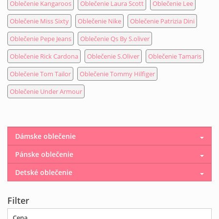
Oblečenie Kangaroos
Oblečenie Laura Scott
Oblečenie Lee
Oblečenie Miss Sixty
Oblečenie Nike
Oblečenie Patrizia Dini
Oblečenie Pepe Jeans
Oblečenie Qs By S.oliver
Oblečenie Rick Cardona
Oblečenie S.Oliver
Oblečenie Tamaris
Oblečenie Tom Tailor
Oblečenie Tommy Hilfiger
Oblečenie Under Armour
Dámske oblečenie
Pánske oblečenie
Detské oblečenie
Filter
Cena