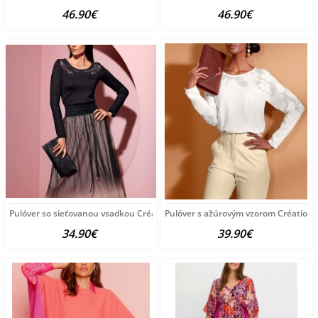
46.90€
46.90€
Pulóver so sieťovanou vsadkou Création L, čierny
Pulóver s ažúrovým vzorom Création 
34.90€
39.90€