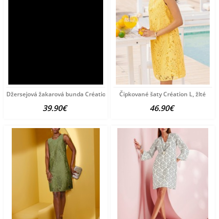
Džersejová žakarová bunda Création L, čierno-piesková
Čipkované šaty Création L, žlté
39.90€
46.90€